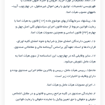
۱۴ـ اتخاذ تصمیم در مورد خرید، فروش و اجاره، قبول ضمانت یا
ظهرنویسی تضمینات، توثیق یا رهن اموال غیرمنقول، در چهارچوب آیین­
نامه­های مصوب هیأت امنا.
۱۵ـ پیشنهاد سرمایه­گذاری­های موضوع ماده (۱۲) قانون به هیأت امنا با
رعایت قوانین مربوط از جمله قانون اجرای سیاست­های کلی اصل چهل و
چهارم (۴۴) قانون اساسی و همچنین مصوبات هیأت امنا.
۱۶ـ تعیین دارندگان امضای مجاز و شرایط و نحوه امضای کلیه اوراق،
قراردادها و اسناد تعهدآور براساس آیین­نامه مالی و معاملاتی صندوق.
۱۷ـ سایر وظایفی که در چهارچوب این اساسنامه از سوی هیأت امنا به
هیأت عامل تفویض می­شود.
ماده۱۵ـ رییس هیأت عامل، رییس و بالاترین مقام اجرایی صندوق بوده و
دارای وظایف و اختیارات زیر است:
۱ـ اجرای مصوبات هیأت عامل و هیأت امنا.
۲ـ نمایندگی صندوق در کلیه مراجع رسمی و قانونی و در مقابل اشخاص
حقیقی و حقوقی با حق تعیین وکیل یا نماینده حقوقی با رعایت قوانین