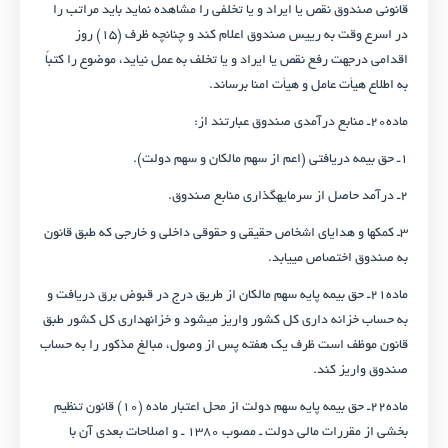
قانونی صندوق نقص یا ایراد و یا تخلفی را مشاهده نماید باید مراتب را
در اسرع وقت به رییس صندوق اعلام کند و چنانچه ظرف (۱۵) روز
اقدامی درجهت رفع نقص یا ایراد و یا تخلف به عمل نیاید، موضوع را کتباً
به اطلاع هیأت عامل و هیأت امنا برساند.
ماده۲۰ـ منابع درآمدی صندوق عبارتند از:
۱ـ حق بیمه دریافتی (اعم از سهم مالکان و سهم دولت).
۲ـ درآمد حاصل از سرمایه­گذاری منابع صندوق.
۳ـ کمک­ها و هدایای اشخاص حقیقی و حقوقی داخلی و خارجی که طبق قانون
به صندوق اختصاص می­یابد.
ماده۲۱ـ حق بیمه پایه سهم مالکان از طریق درج در قبوض برق دریافت و
به حساب خزانه داری کل کشور واریز می­شود و خزانه­داری کل کشور طبق
قانون موظف است ظرف یک هفته پس از وصول، مبالغ مذکور را به حساب
صندوق واریز کند.
ماده۲۲ـ حق بیمه پایه سهم دولت از محل اعتبار ماده (۱۰) قانون تنظیم
بخشی از مقررات مالی دولت ـ مصوب ۱۳۸۰ ـ و اصلاحات بعدی آن با