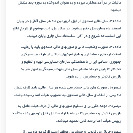
مالیات بر درآمد عملکرد نبوده و به عنوان اندوخته به دوره بعد منتقل
می­شود.
ماده۲۶ـ سال مالی صندوق از اول فروردین ماه هر سال آغاز و در پایان
اسفند ماه همان سال ختم می­شود. در سال اول، این موضوع از تاریخ ابلاغ
این اساسنامه شروع و در آخر اسفندماه سال جاری پایان می­یابد.
ماده۲۷ـ صورت وضعیت مالی و صورت­های مالی صندوق باید با رعایت
استانداردهای حسابداری و طبق نمونه­های ابلاغی از طرف بیمه مرکزی
جمهوری اسلامی ایران با هماهنگی سازمان حسابرسی تهیه و تنظیم و
حداکثر تا پایان خرداد ماه هر سال مالی جهت رسیدگی و اظهار نظر به
بازرس قانونی و حسابرس ارایه شود.
تبصره۱ـ صورت های مالی حسابرسی شده هر سال مالی، باید ظرف شش
ماه پس از انقضای سال مالی صندوق به تصویب هیأت امنا رسیده باشد.
تبصره۲ـ موعد مقرر برای تسلیم صورت­های مالی از طرف هیأت عامل به
بازرس قانونی و حسابرس تا دو ماه با ارایه دلایل قابل توجیهی که به تأیید
رییس هیأت امنا برسد قابل تمدید می­باشد.
تبصره۳ـ بازرس قانونی و حسابرس موظف است ظرف دو ماه پس از