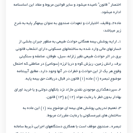
اختصار ” قانون” نامیده می­شود و سایر قوانین مربوط و مفاد این اساسنامه
اداره می­شود.
ماده۲ـ وظایف، اختیارات و تعهدات صندوق به عنوان بیمه­گر پایه به شرح
زیر می­باشد:
۱ـ ارایه پوشش بیمه همگانی حوادث طبیعی به منظور جبران بخشی از
خسارت­های مالی وارد شده به ساختمان­های مسکونی دارای انشعاب قانونی
برق در اثر حوادث طبیعی نظیر زلزله، سیل، طوفان، صاعقه و سنگینی
برف، رانش زمین، ریزش کوه و دریا لرزه (سونامی) در مناطقی که احتمال
وقوع هر یک از این حوادث و خطرات در آنها وجود دارد، مطابق آیین­نامه
موضوع تبصره (۱) ماده (۱) قانون در قبال دریافت حق بیمه پایه.
۲ـ سپرده­گذاری موجودی نقدی مازاد نزد بانک­های دولتی و یا خرید اوراق
بهادار بدون خطر با رعایت مواد (۱۲) و (۱۳) قانون.
۳ـ تعمیم تدریجی پوشش های بیمه ای موضوع بند (۱) این ماده به
ساختمان های غیرمسکونی با رعایت مقررات مربوط.
تبصره ـ صندوق موظف است با همکاری دستگاه­های اجرایی ذی­ربط سامانه