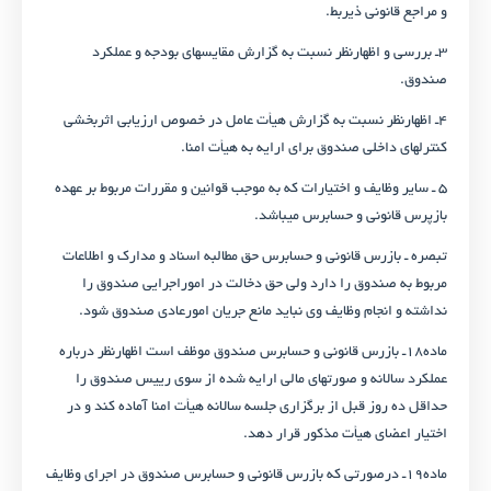
و مراجع قانونی ذی­ربط.
۳ـ بررسی و اظهارنظر نسبت به گزارش مقایسه­ای بودجه و عملکرد
صندوق.
۴ـ اظهارنظر نسبت به گزارش هیأت عامل در خصوص ارزیابی اثربخشی
کنترل­های داخلی صندوق برای ارایه به هیأت امنا.
۵ ـ سایر وظایف و اختیارات که به موجب قوانین و مقررات مربوط بر عهده
بازپرس قانونی و حسابرس می­باشد.
تبصره ـ بازرس قانونی و حسابرس حق مطالبه اسناد و مدارک و اطلاعات
مربوط به صندوق را دارد ولی حق دخالت در اموراجرایی صندوق را
نداشته و انجام وظایف وی نباید مانع جریان امورعادی صندوق شود.
ماده۱۸ـ بازرس قانونی و حسابرس صندوق موظف است اظهارنظر درباره
عملکرد سالانه و صورت­های مالی ارایه شده از سوی رییس صندوق را
حداقل ده روز قبل از برگزاری جلسه سالانه هیأت امنا آماده کند و در
اختیار اعضای هیأت مذکور قرار دهد.
ماده۱۹ـ درصورتی که بازرس قانونی و حسابرس صندوق در اجرای وظایف