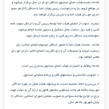
ماده۷ـ جلسه هیأت امنای صندوق حداقل دو بار در سال برگزار می­شود و
در مواقع لزوم، بنا به درخواست رییس هیأت امنا یا حداقل (۳) نفر عضو
دارای حق رأی هیأت امنا و یا بازرس برگزار خواهد شد.
تبصره ـ دعوت از اعضای هیأت امنا توسط رییس آن و با ارسال دعوت نامه
کتبی با قید روز، ساعت، محل تشکیل و دستور جلسه انجام می­شود.
دعوت­نامه باید حداقل ده روز قبل از زمان جلسه ارسال شود.
ماده۸ ـ جلسات هیأت امنا با حضور حداقل دوسوم اعضای صاحب رأی
رسمیت می­یابد و تصمیمات آن با رأی اکثریت اعضای حاضر دارای حق رأی
معتبر خواهد بود.
ماده۹ـ وظایف و اختیارات هیأت امنای صندوق به شرح زیر است:
۱ـ تصویب خط مشی و سیاست­های کلان و برنامه عملیاتی صندوق.
۲ـ بررسی و اتخاذ تصمیم نسبت به پیشنهاد هیأت عامل در مورد حداکثر
حق بیمه سالانه هر واحد مسکونی مشمول قانون و ارایه آن به دولت جهت
درج در لوایح بودجه سنواتی و تصویب مجلس شورای اسلامی، حداکثر تا
پایان شهریور ماه هر سال.