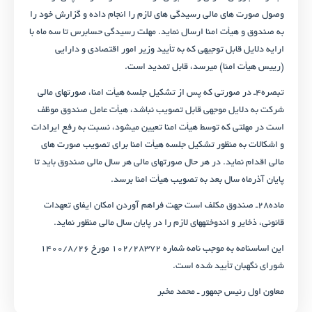
وصول صورت های مالی رسیدگی های لازم را انجام داده و گزارش خود را
به صندوق و هیأت امنا ارسال نماید. مهلت رسیدگی حسابرس تا سه ماه با
ارایه دلایل قابل توجیهی که به تأیید وزیر امور اقتصادی و دارایی
(رییس هیأت امنا) می­رسد، قابل تمدید است.
تبصره۴ـ در صورتی که پس از تشکیل جلسه هیأت امنا، صورت­های مالی
شرکت به دلایل موجهی قابل تصویب نباشد، هیأت عامل صندوق موظف
است در مهلتی که توسط هیأت امنا تعیین می­شود، نسبت به رفع ایرادات
و اشکالات به منظور تشکیل جلسه هیأت امنا برای تصویب صورت های
مالی اقدام نماید. در هر حال صورت­های مالی هر سال مالی صندوق باید تا
پایان آذرماه سال بعد به تصویب هیأت امنا برسد.
ماده۲۸ـ صندوق مکلف است جهت فراهم آوردن امکان ایفای تعهدات
قانونی، ذخایر و اندوخته­های لازم را در پایان سال مالی منظور نماید.
این اساسنامه به موجب نامه شماره ۱۰۲/۲۸۳۷۲ مورخ ۱۴۰۰/۸/۲۶
شورای نگهبان تأیید شده است.
معاون اول رئیس‎ جمهور ـ محمد مخبر