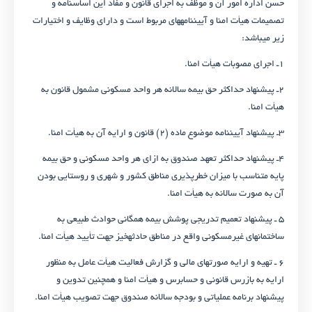
حسن اداره امور آن و موظف به اجرای قانون و مفاد این اساسنامه و
تصمیمات هیأت امنا و آیین­نامه­های مربوط است و دارای وظایف و اختیارات
زیر می­باشد:
۱ـ اجرای مصوبات هیأت امنا.
۲ـ پیشنهاد حداکثر حق بیمه سالانه هر واحد مسکونی مشمول قانون به
هیأت امنا.
۳ـ پیشنهاد آیین­نامه موضوع ماده (۲) قانون و ارایه آن به هیأت امنا.
۴ـ پیشنهاد حداکثر تعهد صندوق به ازای هر واحد مسکونی و حق بیمه
پایه متناسب با میزان خطرپذیری مناطق کشور و شهری و روستایی بودن
آن به صورت سالانه به هیأت امنا.
۵ ـ پیشنهاد تعمیم تدریجی پوشش بیمه همگانی حوادث طبیعی به
ساختمان­های غیرمسکونی واقع در مناطق حادثه­خیز جهت تأیید هیأت امنا.
۶ ـ تهیه و ارایه صورت­های مالی و گزارش فعالیت هیأت عامل به منظور
ارایه به بازرس قانونی و حسابرس و هیأت امنا و همچنین تدوین و
پیشنهاد برنامه عملیاتی و بودجه سالانه صندوق جهت تصویب هیأت امنا.