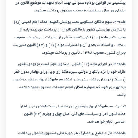
پیش­بینی در قوانین بودجه سنواتی جهت انجام تعهدات موضوع قانون در
ابتدای هر سال مستقیماً به حساب صندوق پرداخت می­شود.
ماده۲۳ـ سهم مالکان مسکونی تحت پوشش کمیته امداد امام خمینی (ره)
یا سازمان بهزیستی کشور یا مالکان ناتوان از پرداخت حق بیمه پایه از
محل اعتبار ماده (۱۰) قانون تنظیم بخشی از مقررات مالی دولت ـ مصوب
۱۳۸۰ ـ و اصلاحات بعدی آن و اعتبارات مواد (۱۶) و (۱۷) قانون مدیریت
بحران کشور ـ مصوب ۱۳۹۸ ـ تأمین و پرداخت می­شود.
ماده۲۴ـ در اجرای ماده (۱۲) قانون، صندوق مجاز است موجودی نقدی
مازاد خود را نزد بانک­های دولتی سپرده­گذاری و یا اوراق بهادار بدون خطر
(ریسک) خریداری کند، مشروط بر اینکه سرمایه­گذاری­های مذکور به نحوی
برنامه­ریزی شود که همواره امکان انجام تعهدات صندوق وجود داشته
باشد.
تبصره ـ سرمایه­گذاری­های موضوع این ماده با رعایت قوانین مربوطه از
جمله قانون اجرای سیاست های کلی اصل چهل و چهارم (۴۴) قانون
اساسی انجام خواهد شد.
ماده۲۵ـ مازاد منابع بر مصارف هر دوره مالی صندوق مشمول پرداخت