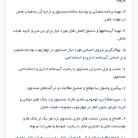
مربوط.
۳ـ تهیه برنامه عملیاتی و بودجه سالانه صندوق و ارایه آن به هیأت عامل
در مهلت مقرر.
۴ـ تهیه آیین­نامه­ها و دستورالعمل های مورد نیاز برای بررسی و تأیید هیأت
عامل.
۵ ـ به­کارگیری نیروی انسانی مورد نیاز صندوق در چهارچوب بودجه مصوب
و بر اساس آیین­نامه اداری و استخدامی.
۶ ـ نصب و عزل مدیران صندوق با رعایت آیین­نامه اداری و استخدامی
صندوق.
۷ـ پیگیری وصول به موقع و صحیح مطالبات و درآمدهای صندوق.
۸ ـ سپرده­گذاری موجودی نقدی مازاد صندوق نزد بانک های دولتی و
خرید اوراق بدون خطر در چهارچوب مصوبات هیأت عامل.
۹ـ افتتاح و بستن حساب های جاری صندوق نزد هر یک از بانک ها و
مؤسسات مالی و اعتباری مجاز با رعایت ضوابط و مقررات مربوط.