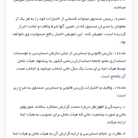
۱۰ـ انجام وظایف و اختیاراتی که هیأت عامل به رییس هیأت عامل تفویض
می­نماید.
تبصره ـ رییس صندوق می­تواند قسمتی از اختیارات خود را به هر یک از
معاونان یا مدیران صندوق که در تعیین آنها شرط وثاقت و امانت احراز
گردیده است، تفویض کند. این تفویض اختیار رافع مسئولیت وی نخواهد
بود.
ماده۱۶ـ بازرس قانونی و حسابرس از میان سازمان حسابرسی یا مؤسسات
حسابداری عضو جامعه حسابداران رسمی کشور به پیشنهاد هیأت عامل
توسط هیأت امنا برای مدت یک سال مالی انتخاب می­شود و انتخاب مجدد
آن بلامانع است.
ماده۱۷ـ وظایف و اختیارات بازرس قانونی و حسابرس صندوق به شرح زیر
است:
۱ـ رسیدگی و اظهارنظر درباره صحت گزارش عملکرد سالانه، صورت­های
مالی و صورت وضعیت مالی که هیأت عامل برای تصویب به هیأت امنا
ارایه می­کند.
۲ـ نظارت بر انجام حسابرسی و ارایه گزارش آن به هیأت عامل و هیأت امنا