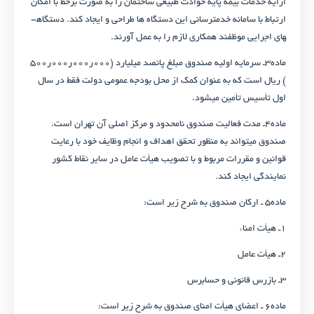
ارایه خدمات بیمه پایه حوادث طبیعی ساختمان را به صورت برخط با امکان
ارتباط با سامانه خدمت­رسانی این دستگاه ها طراحی و ایجاد کند. دستگاه­
های اجرایی موظفند همکاری لازم را به عمل آورند.
ماده۳ـ سرمایه اولیه صندوق مبلغ پانصد میلیارد (۰۰۰ر۰۰۰ر۰۰۰ر۵۰۰
) ریال است که به ­عنوان کمک از محل بودجه عمومی دولت فقط در سال
اول تأسیس تأمین می­شود.
ماده۴ـ مدت فعالیت صندوق نامحدود و مرکز اصلی آن تهران است.
صندوق می­تواند به منظور تحقق اهداف و انجام وظایف خود با رعایت
قوانین و مقررات مربوط و با تصویب هیأت عامل در سایر نقاط کشور
نمایندگی ایجاد کند.
ماده۵ ـ ارکان صندوق به شرح زیر است:
۱ـ هیأت امناء
۲ـ هیأت عامل
۳ـ بازرس قانونی و حسابرس
ماده۶ ـ اعضای هیأت امنای صندوق به شرح زیر است: