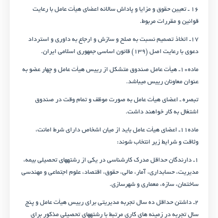
۱۶ ـ تعیین حقوق و مزایا و پاداش سالانه اعضای هیأت عامل با رعایت
قوانین و مقررات مربوط.
۱۷ـ اتخاذ تصمیم نسبت به صلح و سازش و ارجاع به داوری و استرداد
دعوی با رعایت اصل (۱۳۹) قانون اساسی جمهوری اسلامی ایران.
ماده۱۰ـ هیأت عامل صندوق متشکل از رییس هیأت عامل و چهار عضو به
عنوان معاونان رییس می­باشد.
تبصره ـ اعضای هیأت عامل به صورت موظف و تمام­ وقت در صندوق
اشتغال به کار خواهند داشت.
ماده۱۱ـ اعضای هیأت عامل باید از میان اشخاص دارای شرط امانت،
وثاقت و شرایط زیر انتخاب شوند:
۱ـ دارندگان حداقل مدرک کارشناسی در یکی از رشته­های تحصیلی بیمه،
مدیریت، حسابداری، آمار، مالی، حقوق، اقتصاد، علوم اجتماعی و مهندسی
ساختمان، سازه، معماری و شهرسازی.
۲ـ داشتن حداقل ده سال تجربه مدیریتی برای رییس هیأت عامل و پنج
سال تجربه در زمینه های کاری مرتبط با رشته­های تحصیلی مذکور برای