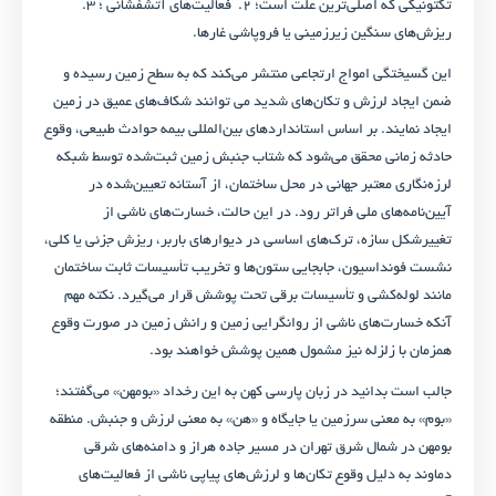
تکتونیکی که اصلی‌ترین علت است؛ ۲. فعالیت‌های آتشفشانی ؛ ۳.
ریزش‌های سنگین زیرزمینی یا فروپاشی غارها.
این گسیختگی امواج ارتجاعی منتشر می‌کند که به سطح زمین رسیده و
ضمن ایجاد لرزش و تکان‌های شدید می توانند شکاف‌های عمیق در زمین
ایجاد نمایند. بر اساس استانداردهای بین‌المللی بیمه حوادث طبیعی، وقوع
حادثه زمانی محقق می‌شود که شتاب جنبش زمین ثبت‌شده توسط شبکه
لرزه‌نگاری معتبر جهانی در محل ساختمان، از آستانه تعیین‌شده در
آیین‌نامه‌های ملی فراتر رود. در این حالت، خسارت‌های ناشی از
تغییرشکل سازه، ترک‌های اساسی در دیوارهای باربر، ریزش جزئی یا کلی،
نشست فونداسیون، جابجایی ستون‌ها و تخریب تأسیسات ثابت ساختمان
مانند لوله‌کشی و تأسیسات برقی تحت پوشش قرار می‌گیرد. نکته مهم
آنکه خسارت‌های ناشی از روانگرایی زمین و رانش زمین در صورت وقوع
همزمان با زلزله نیز مشمول همین پوشش خواهند بود.
جالب است بدانید در زبان پارسی کهن به این رخداد «بومهن» می‌گفتند؛
«بوم» به معنی سرزمین یا جایگاه و «هن» به معنی لرزش و جنبش. منطقه
بومهن در شمال شرق تهران در مسیر جاده هراز و دامنه‌های شرقی
دماوند به دلیل وقوع تکان‌ها و لرزش‌های پیاپی ناشی از فعالیت‌های