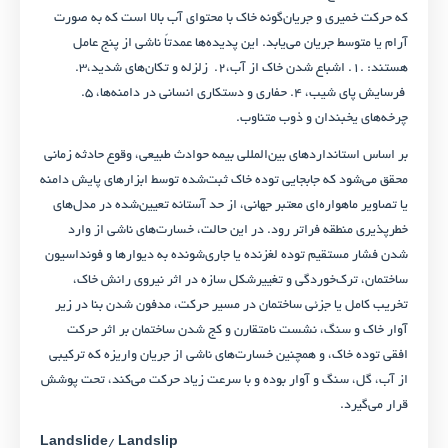
که حرکت خمیری و جریان‌گونه خاک با محتوای آب بالا است که به صورت
آرام یا متوسط جریان می‌یابد. این پدیده‌ها عمدتاً ناشی از پنج عامل
هستند: .۱. اشباع شدن خاک از آب،۲. زلزله و تکان‌های شدید،۳.
فرسایش پای شیب، ۴. حفاری و دستکاری انسانی در دامنه‌ها، ۵.
چرخه‌های یخبندان و ذوب متناوب.
بر اساس استانداردهای بین‌المللی بیمه حوادث طبیعی، وقوع حادثه زمانی
محقق می‌شود که جابجایی توده خاک ثبت‌شده توسط ابزارهای پایش دامنه
یا تصاویر ماهواره‌ای معتبر جهانی، از حد آستانه تعیین‌شده در مدل‌های
خطرپذیری منطقه فراتر رود. در این حالت، خسارت‌های ناشی از وارد
شدن فشار مستقیم توده لغزنده یا جاری‌شونده به دیوارها و فونداسیون
ساختمان، ترک‌خوردگی و تغییرشکل سازه در اثر نیروی رانش خاک،
تخریب کامل یا جزئی ساختمان در مسیر حرکت، مدفون شدن بنا در زیر
آوار خاک و سنگ، نشست نامتقارن و کج شدن ساختمان بر اثر حرکت
افقی توده خاک، و همچنین خسارت‌های ناشی از جریان واریزه که ترکیبی
از آب، گل، سنگ و آوار بوده و با سرعت زیاد حرکت می‌کند، تحت پوشش
قرار می‌گیرد.
Landslide
/
Landslip