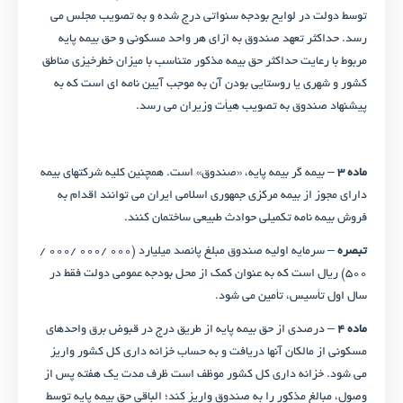
توسط دولت در لوایح بودجه سنواتی درج شده و به تصویب مجلس می‌
رسد. حداکثر تعهد صندوق به ازای هر واحد مسکونی و حق بیمه پایه
مربوط با رعایت حداکثر حق بیمه مذکور متناسب با میزان خطرخیزی مناطق
کشور و شهری یا روستایی بودن آن به موجب آیین نامه‌ ای است که به
پیشنهاد صندوق به تصویب هیأت وزیران می ‌رسد.
ماده ۳
– بیمه گر بیمه پایه، «صندوق» است. همچنین کلیه شرکتهای بیمه
دارای مجوز از بیمه مرکزی جمهوری اسلامی ایران می ‌توانند اقدام به
فروش بیمه‌ نامه تکمیلی حوادث طبیعی ساختمان کنند.
تبصره
– سرمایه اولیه صندوق مبلغ پانصد میلیارد (۰۰۰ /۰۰۰ /۰۰۰ /
۵۰۰) ریال است که به عنوان کمک از محل بودجه عمومی دولت فقط در
سال اول تأسیس، تأمین می ‌شود.
ماده ۴
– درصدی از حق بیمه پایه از طریق درج در قبوض برق واحدهای
مسکونی از مالکان آنها دریافت و به حساب خزانه داری کل کشور واریز
می‌ شود. خزانه داری کل کشور موظف است ظرف مدت یک هفته پس از
وصول، مبالغ مذکور را به صندوق واریز کند؛ الباقی حق بیمه پایه توسط