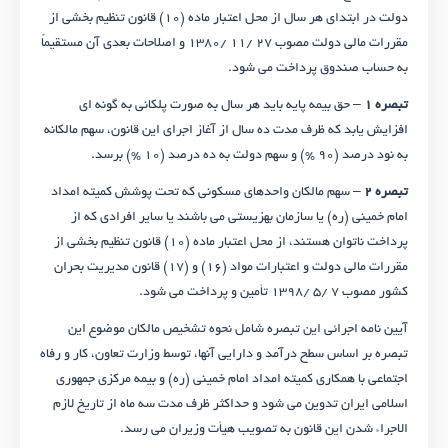
دولت در ابتدای هر سال از محل اعتبار ماده (۱۰) قانون تنظیم بخشی از
مقررات مالی دولت مصوب ۲۷ /۱۱ /۱۳۸۰ و اصلاحات بعدی آن مستقیماً
به حساب صندوق پرداخت می‌ شود.
تبصره ۱
– حق بیمه پایه باید هر سال به صورت پلکانی به گونه ‌ای
افزایش یابد که ظرف مدت ده سال از آغاز اجرای این قانون، سهم مالکانه
به نود درصد (۹۰ %) و سهم دولت به ده درصد (۱۰ %) برسد.
تبصره ۲
– سهم مالکان واحدهای مسکونی که تحت پوشش کمیته امداد
امام خمینی (ره) یا سازمان بهزیستی می‌ باشند یا سایر افرادی که از
پرداخت ناتوان هستند، از محل اعتبار ماده (۱۰) قانون تنظیم بخشی از
مقررات مالی دولت و اعتبارات مواد (۱۶) و (۱۷) قانون مدیریت بحران
کشور مصوب ۷ /۵ /۱۳۹۸ تأمین و پرداخت می ‌شود.
آیین ‌نامه اجرائی این تبصره شامل نحوه تشخیص مالکان موضوع این
تبصره بر اساس سطح درآمد و دارایی آنها، توسط وزارت تعاون، کار و رفاه
اجتماعی با همکاری کمیته امداد امام خمینی (ره) و بیمه مرکزی جمهوری
اسلامی ایران تدوین می ‌شود و حداکثر ظرف مدت سه ماه از تاریخ لازم
‌الاجراء شدن این قانون به تصویب هیأت وزیران می ‌رسد.