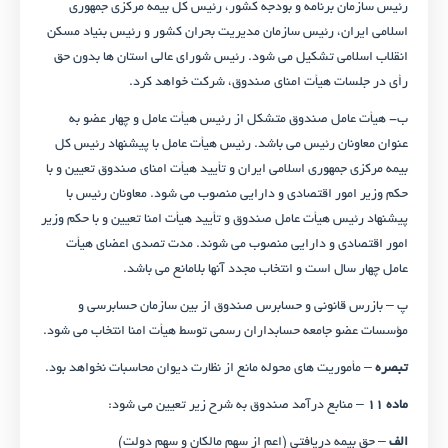
رئیس سازمان برنامه و بودجه کشور، رئیس کل بیمه مرکزی جمهوری
اسلامی ایران، رئیس سازمان مدیریت بحران کشور و رئیس بنیاد مسکن
انقلاب اسلامی تشکیل می ‌شود. رئیس شورای عالی استان ‌ها بدون حق
رأی در جلسات هیأت امنای صندوق، شرکت خواهد کرد.
ب- هیأت عامل صندوق متشکل از رئیس هیأت عامل و چهار عضو به
عنوان معاونان رئیس می ‌باشد. رئیس هیأت عامل با پیشنهاد رئیس کل
بیمه مرکزی جمهوری اسلامی ایران و تأیید هیأت امنای صندوق تعیین و با
حکم وزیر امور اقتصادی و دارایی منصوب می‌ شود. معاونان رئیس با
پیشنهاد رئیس هیأت عامل صندوق و تأیید هیأت امنا تعیین و با حکم وزیر
امور اقتصادی و دارایی منصوب می‌ شوند. مدت تصدی اعضای هیأت
عامل چهار سال است و انتخاب مجدد آنها بلامانع می‌ باشد.
پ – بازرس قانونی و حسابرس صندوق از بین سازمان حسابرسی و
مؤسسات عضو جامعه حسابداران رسمی توسط هیأت امنا انتخاب می ‌شود.
تبصره
– مأموریت‌ های محوله مانع از نظارت دیوان محاسبات نخواهد بود.
ماده ۱۱
– منابع درآمد صندوق به شرح زیر تعیین می‌ شود:
الف
– حق ‌بیمه دریافتی (اعم از سهم مالکان و سهم دولت)