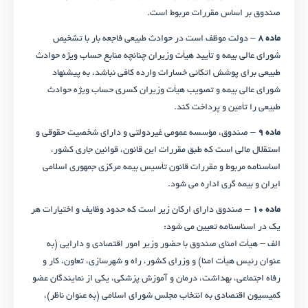
صندوق بر اساس مقررات مربوط است.
ماده ۸
– دولت موظف است در حوادث طبیعی فاجعه ‌بار با تشخیص
شورای عالی بیمه و تأیید هیأت وزیران چنانچه منابع حساب ویژه حوادث
طبیعی برای پوشش اتکائی خسارات وارده کافی نباشد، به پیشنهاد
شورای عالی بیمه و تصویب هیأت وزیران کسری حساب ویژه حوادث
طبیعی را تأمین و پرداخت کند.
ماده ۹
– صندوق، مؤسسه عمومی غیردولتی و دارای شخصیت حقوقی و
استقلال مالی است که طبق مقررات این قانون، قوانین جاری کشور،
اساسنامه مربوط و مقررات قانون تأسیس بیمه مرکزی جمهوری اسلامی
ایران و بیمه گری اداره می شود.
ماده ۱۰
– صندوق دارای ارکان زیر است که حدود وظایف و اختیارات هر
یک در اسناسنامه تعیین می شود:
الف – هیأت امنای صندوق با حضور وزیر امور اقتصادی و دارایی (به
عنوان رئیس هیأت امنا) و وزرای کشور، راه و شهرسازی، تعاون، کار و
رفاه اجتماعی، بهداشت، درمان و آموزش پزشکی، یکی از نمایندگان عضو
کمیسیون اقتصادی به انتخاب مجلس شورای اسلامی (به عنوان ناظر)،