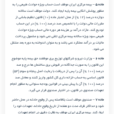
ماده ۵
– بیمه مرکزی ایران موظف است حساب ویژه حوادث طبیعی را به
منظور پوشش اتکایی بیمه پایه ایجاد کند. دولت موظف است سالانه
دوازده درصد (۱۲ %) از محل اعتبار ماده (۱۰) قانون تنظیم بخشی از
مقررات مالی دولت را با تخصیص صد درصد (۱۰۰ %) در این حساب
تودیع کند. مازاد درآمد بر هزینه هر دوره مالی حساب ویژه حوادث
طبیعی سود ویژه سالانه بیمه مرکزی تلقی نمی‌ شود و مشمول پرداخت
مالیات بر درآمد عملکرد نمی ‌باشد و به عنوان اندوخته به‌ دوره بعد منتقل
می ‌شود.
ماده ۶
– وزارت نیرو و شرکتهای توزیع برق موظفند حق بیمه پایه موضوع
این قانون را به صورت جداگانه در قبوض برق ساختمان ‌ها درج و صد
درصد (۱۰۰ %) آن را پس از دریافت با رعایت اصل پنجاه و سوم (۵۳)
قانون اساسی به حساب خزانه داری کل کشور واریز کنند و معادل صد
درصد (۱۰۰ %) آن با پیش ‌بینی در قوانین بودجه سنواتی به منظور انجام
تعهدات صندوق در قانون، در اختیار صندوق قرار می ‌گیرد.
ماده ۷
– صندوق موظف است بلافاصله پس از وقوع حادثه در محل حاضر
شود و حداکثر ظرف مدت دو هفته از تاریخ وقوع حادثه، تعهدات خود را
ایفاء کند. بیمه مرکزی ایران موظف به نظارت دقیق در انجام تعهدات