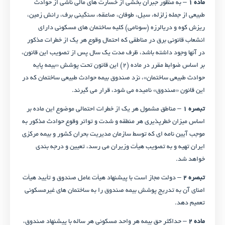
ماده ۱
– به منظور جبران بخشی از خسارت‌ های مالی ناشی از حوادث
طبیعی از جمله زلزله، سیل، طوفان، صاعقه، سنگینی برف، رانش زمین،
ریزش کوه و دریالرزه (سونامی) کلیه ساختمان ‌های مسکونی دارای
انشعاب قانونی برق در مناطقی که احتمال وقوع هر یک از خطرات مذکور
در آنها وجود داشته‌ باشد، ظرف مدت یک سال پس از تصویب این قانون،
بر اساس ضوابط مقرر در ماده (۲) این قانون تحت پوشش «بیمه پایه
حوادث طبیعی ساختمان»، نزد صندوق بیمه حوادث طبیعی ساختمان که در
این قانون «صندوق» نامیده می ‌شود، قرار می‌ گیرند.
تبصره ۱
– مناطق مشمول هر یک از خطرات احتمالی موضوع این ماده بر
اساس میزان خطرپذیری هر منطقه و شدت و تواتر وقوع حوادث مذکور به
موجب آیین ‌نامه ای که توسط سازمان مدیریت بحران کشور و بیمه مرکزی
ایران تهیه و به تصویب هیأت وزیران می ‌رسد، تعیین و درجه ‌بندی
خواهد شد.
تبصره ۲
– دولت مجاز است با پیشنهاد هیأت عامل صندوق و تأیید هیأت
امنای آن به تدریج پوشش بیمه صندوق را به ساختمان ‌های غیرمسکونی
تعمیم دهد.
ماده ۲
– حداکثر حق بیمه هر واحد مسکونی هر ساله با پیشنهاد صندوق،