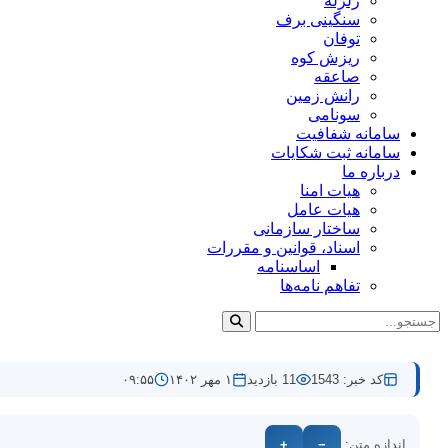
زلزله
سنگینی برف
توفان
ریزش کوه
صاعقه
رانش زمین
سونامی
سامانه شفافیت
سامانه ثبت شکایات
درباره ما
هیات امنا
هیات عامل
ساختار سازمانی
اسناد، قوانین و مقررات
اساسنامه
تفاهم نامه‌ها
کد خبر: 1543
11 بازدید
۱ مهر ۱۴۰۲
۰۹:۵۵
اندازه متن:
−
+