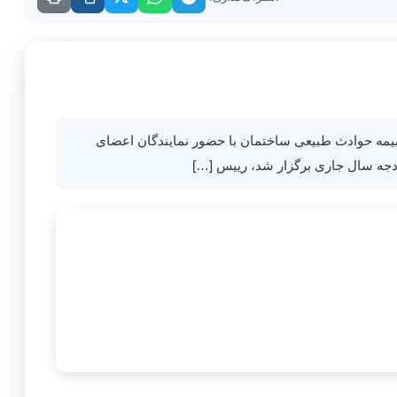
ه ۲۷ شهریورماه ۱۴۰۲ نشست کمیسیون تخصصی صندوق بیمه حوادث طبیعی ساختمان با حضور نمایندگان اعضای